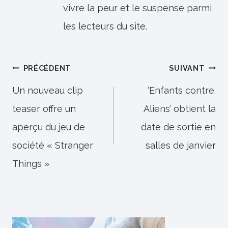
vivre la peur et le suspense parmi
les lecteurs du site.
Navigation
PRÉCÉDENT
SUIVANT
de
Un nouveau clip
‘Enfants contre.
teaser offre un
Aliens’ obtient la
l’article
aperçu du jeu de
date de sortie en
société « Stranger
salles de janvier
Things »