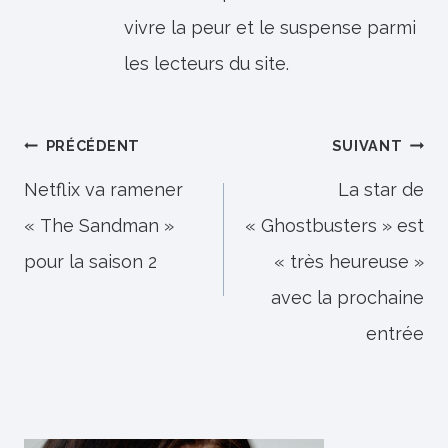
vivre la peur et le suspense parmi
les lecteurs du site.
Navigation
PRÉCÉDENT
SUIVANT
de
Netflix va ramener
La star de
« The Sandman »
« Ghostbusters » est
l’article
pour la saison 2
« très heureuse »
avec la prochaine
entrée