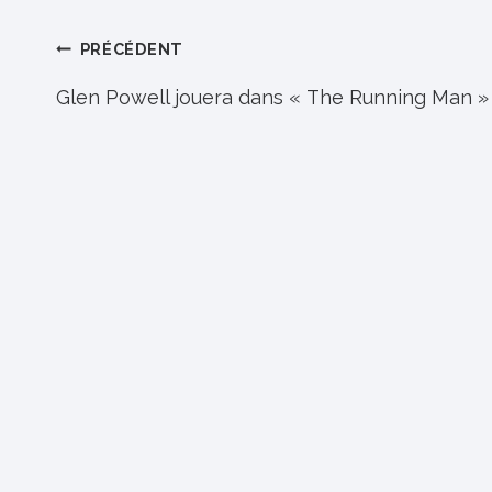
Navigation
PRÉCÉDENT
de
Glen Powell jouera dans « The Running Man »
l’article