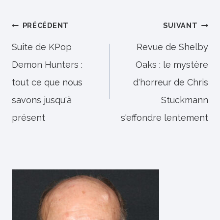
Navigation
PRÉCÉDENT
SUIVANT
de
Suite de KPop
Revue de Shelby
Demon Hunters :
Oaks : le mystère
l’article
tout ce que nous
d'horreur de Chris
savons jusqu'à
Stuckmann
présent
s'effondre lentement