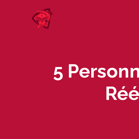
Skip
to
content
5 Person
Réé