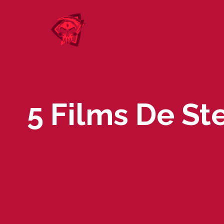
Skip
to
content
5 Films De St