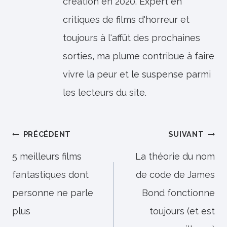
création en 2020. Expert en
critiques de films d'horreur et
toujours à l'affût des prochaines
sorties, ma plume contribue à faire
vivre la peur et le suspense parmi
les lecteurs du site.
Navigation
PRÉCÉDENT
SUIVANT
de
5 meilleurs films
La théorie du nom
fantastiques dont
de code de James
l’article
personne ne parle
Bond fonctionne
plus
toujours (et est