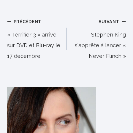
Navigation
PRÉCÉDENT
SUIVANT
de
« Terrifier 3 » arrive
Stephen King
sur DVD et Blu-ray le
s'apprête à lancer «
l’article
17 décembre
Never Flinch »