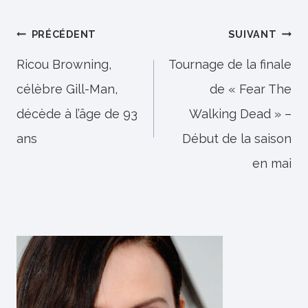
Navigation
PRÉCÉDENT
SUIVANT
de
Ricou Browning,
Tournage de la finale
célèbre Gill-Man,
de « Fear The
l’article
décède à l’âge de 93
Walking Dead » –
ans
Début de la saison
en mai