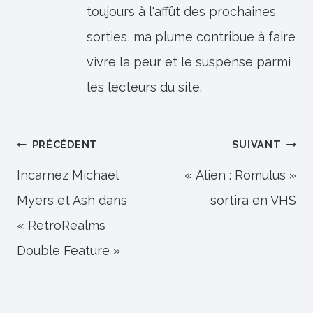
toujours à l'affût des prochaines
sorties, ma plume contribue à faire
vivre la peur et le suspense parmi
les lecteurs du site.
Navigation
PRÉCÉDENT
SUIVANT
de
Incarnez Michael
« Alien : Romulus »
Myers et Ash dans
sortira en VHS
l’article
« RetroRealms
Double Feature »