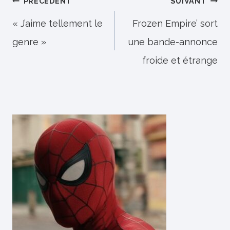
Navigation
PRÉCÉDENT
SUIVANT
de
« J’aime tellement le
Frozen Empire’ sort
genre »
une bande-annonce
l’article
froide et étrange