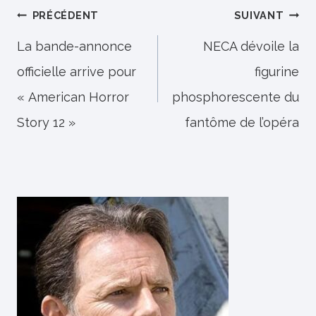
Navigation
PRÉCÉDENT
SUIVANT
de
La bande-annonce
NECA dévoile la
officielle arrive pour
figurine
l’article
« American Horror
phosphorescente du
Story 12 »
fantôme de l’opéra