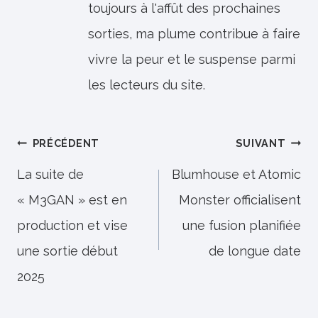
toujours à l'affût des prochaines
sorties, ma plume contribue à faire
vivre la peur et le suspense parmi
les lecteurs du site.
Navigation
PRÉCÉDENT
SUIVANT
de
La suite de
Blumhouse et Atomic
« M3GAN » est en
Monster officialisent
l’article
production et vise
une fusion planifiée
une sortie début
de longue date
2025