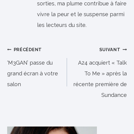
sorties, ma plume contribue à faire
vivre la peur et le suspense parmi
les lecteurs du site.
Navigation
PRÉCÉDENT
SUIVANT
de
‘M3GAN’ passe du
A24 acquiert « Talk
grand écran à votre
To Me » après la
l’article
salon
récente première de
Sundance