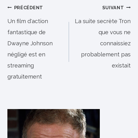
Navigation
PRÉCÉDENT
SUIVANT
de
Un film d'action
La suite secrète Tron
fantastique de
que vous ne
l’article
Dwayne Johnson
connaissiez
négligé est en
probablement pas
streaming
existait
gratuitement