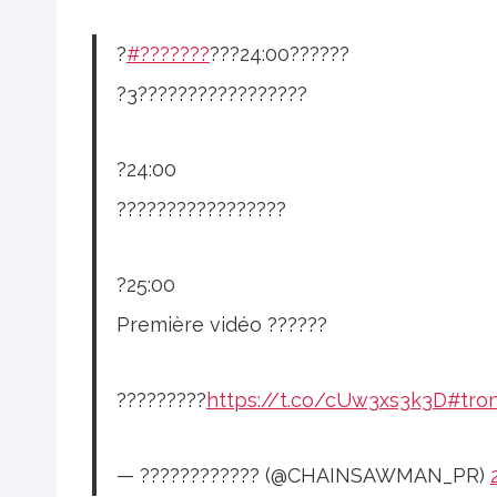
?
#???????
???24:00??????
?3?????????????????
?24:00
?????????????????
?25:00
Première vidéo ??????
?????????
https://t.co/cUw3xs3k3D
#tro
— ???????????? (@CHAINSAWMAN_PR)