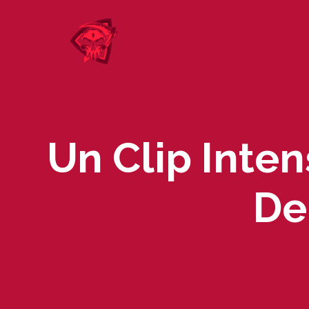
Skip
to
content
Un Clip Inte
De