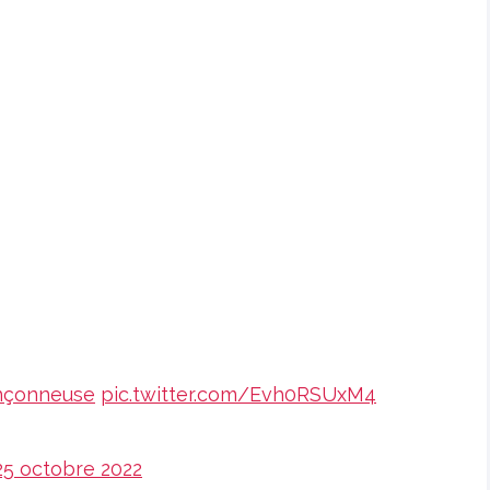
nçonneuse
pic.twitter.com/Evh0RSUxM4
25 octobre 2022