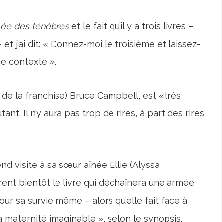
ée des ténèbres
et le fait qu’il y a trois livres –
 et j’ai dit: « Donnez-moi le troisième et laissez-
ce contexte ».
r de la franchise) Bruce Campbell, est «très
tant. Il n’y aura pas trop de rires, à part des rires
rend visite à sa sœur aînée Ellie (Alyssa
rent bientôt le livre qui déchaînera une armée
ur sa survie même – alors qu’elle fait face à
 maternité imaginable », selon le synopsis.