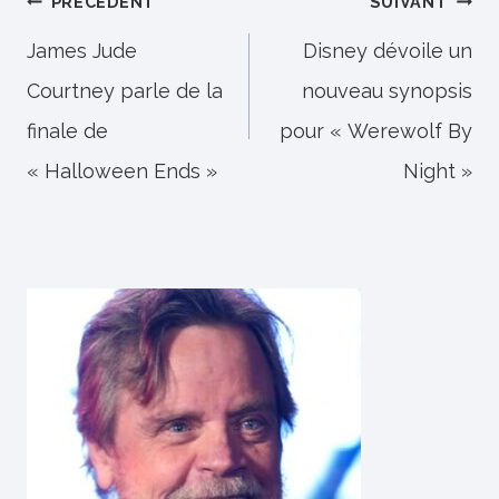
Navigation
PRÉCÉDENT
SUIVANT
de
James Jude
Disney dévoile un
Courtney parle de la
nouveau synopsis
l’article
finale de
pour « Werewolf By
« Halloween Ends »
Night »