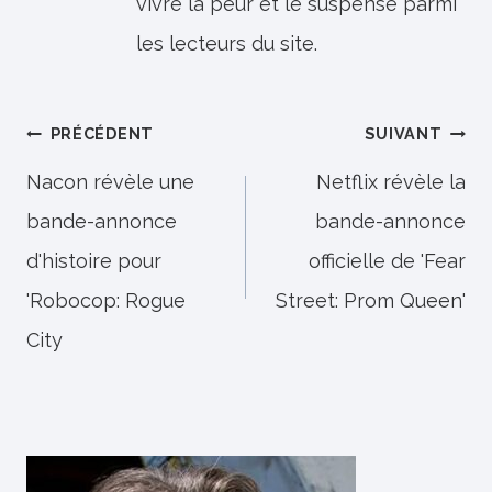
vivre la peur et le suspense parmi
les lecteurs du site.
Navigation
PRÉCÉDENT
SUIVANT
de
Nacon révèle une
Netflix révèle la
bande-annonce
bande-annonce
l’article
d'histoire pour
officielle de 'Fear
'Robocop: Rogue
Street: Prom Queen'
City