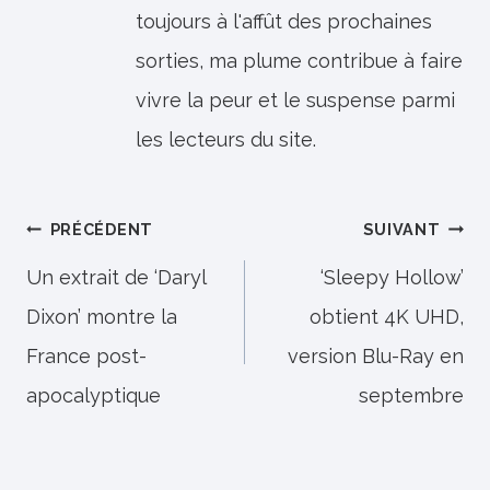
toujours à l'affût des prochaines
sorties, ma plume contribue à faire
vivre la peur et le suspense parmi
les lecteurs du site.
Navigation
PRÉCÉDENT
SUIVANT
de
Un extrait de ‘Daryl
‘Sleepy Hollow’
Dixon’ montre la
obtient 4K UHD,
l’article
France post-
version Blu-Ray en
apocalyptique
septembre