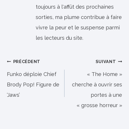
toujours à l'affût des prochaines
sorties, ma plume contribue à faire
vivre la peur et le suspense parmi
les lecteurs du site.
Navigation
PRÉCÉDENT
SUIVANT
de
Funko déploie Chief
« The Home »
Brody Pop! Figure de
cherche à ouvrir ses
l’article
‘Jaws’
portes à une
« grosse horreur »