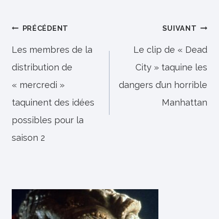
Navigation
PRÉCÉDENT
SUIVANT
de
Les membres de la
Le clip de « Dead
distribution de
City » taquine les
l’article
« mercredi »
dangers d’un horrible
taquinent des idées
Manhattan
possibles pour la
saison 2