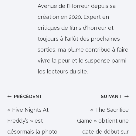
Avenue de l'Horreur depuis sa
création en 2020. Expert en
critiques de films d'horreur et
toujours à l'affût des prochaines
sorties, ma plume contribue à faire
vivre la peur et le suspense parmi
les lecteurs du site.
Navigation
PRÉCÉDENT
SUIVANT
de
« Five Nights At
« The Sacrifice
Freddy’s » est
Game » obtient une
l’article
désormais la photo
date de début sur