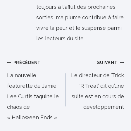
toujours à l'affût des prochaines
sorties, ma plume contribue à faire
vivre la peur et le suspense parmi
les lecteurs du site.
Navigation
PRÉCÉDENT
SUIVANT
de
La nouvelle
Le directeur de ‘Trick
featurette de Jamie
‘R Treat’ dit qu’une
l’article
Lee Curtis taquine le
suite est en cours de
chaos de
développement
« Halloween Ends »