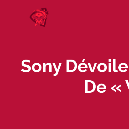
Skip
to
content
Sony Dévoil
De « 