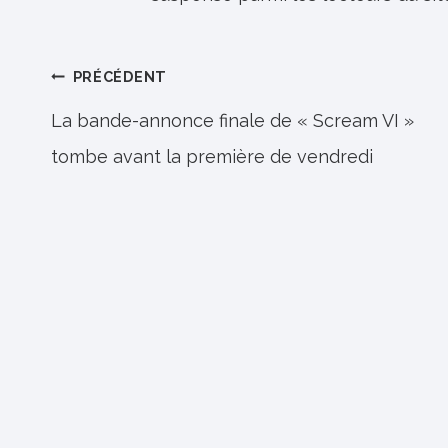
Navigation
PRÉCÉDENT
de
La bande-annonce finale de « Scream VI »
tombe avant la première de vendredi
l’article