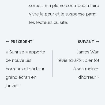
sorties, ma plume contribue à faire
vivre la peur et le suspense parmi
les lecteurs du site.
Navigation
PRÉCÉDENT
SUIVANT
de
« Sunrise » apporte
James Wan
de nouvelles
reviendra-t-il bientôt
l’article
horreurs et sort sur
à ses racines
grand écran en
d’horreur ?
janvier