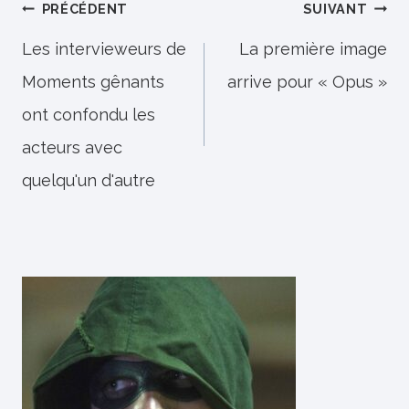
Navigation
PRÉCÉDENT
SUIVANT
de
Les intervieweurs de
La première image
Moments gênants
arrive pour « Opus »
l’article
ont confondu les
acteurs avec
quelqu'un d'autre