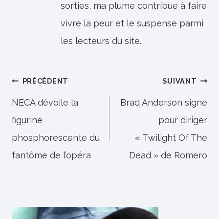
sorties, ma plume contribue à faire
vivre la peur et le suspense parmi
les lecteurs du site.
Navigation
PRÉCÉDENT
SUIVANT
de
NECA dévoile la
Brad Anderson signe
figurine
pour diriger
l’article
phosphorescente du
« Twilight Of The
fantôme de l’opéra
Dead » de Romero