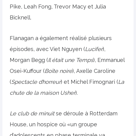
Pike, Leah Fong, Trevor Macy et Julia
Bicknell.
Flanagan a également réalisé plusieurs
épisodes, avec Viet Nguyen (
Lucifer
),
Morgan Begg (
Il était une
Temps
), Emmanuel
Osei-Kuffour (
Boîte noire
), Axelle Caroline
(
Spectacle d’horreur
) et Michel Fimognari (
La
chute
de la maison Usher
).
Le club de minuit
se déroule à Rotterdam
House, un hospice où «un groupe
d’adolescents en phase terminale va