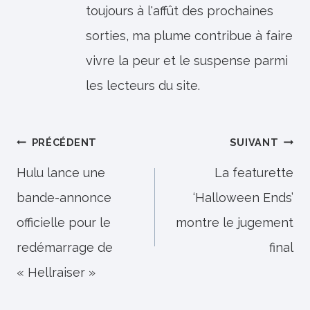
toujours à l'affût des prochaines
sorties, ma plume contribue à faire
vivre la peur et le suspense parmi
les lecteurs du site.
Navigation
PRÉCÉDENT
SUIVANT
de
Hulu lance une
La featurette
bande-annonce
‘Halloween Ends’
l’article
officielle pour le
montre le jugement
redémarrage de
final
« Hellraiser »