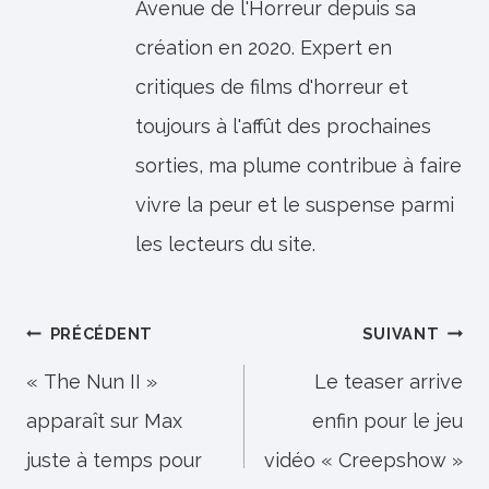
Avenue de l'Horreur depuis sa
création en 2020. Expert en
critiques de films d'horreur et
toujours à l'affût des prochaines
sorties, ma plume contribue à faire
vivre la peur et le suspense parmi
les lecteurs du site.
Navigation
PRÉCÉDENT
SUIVANT
de
« The Nun II »
Le teaser arrive
apparaît sur Max
enfin pour le jeu
l’article
juste à temps pour
vidéo « Creepshow »