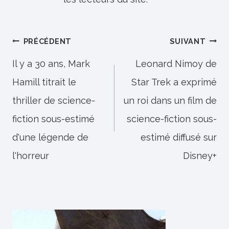
Navigation
PRÉCÉDENT
SUIVANT
de
Il y a 30 ans, Mark
Leonard Nimoy de
Hamill titrait le
Star Trek a exprimé
l’article
thriller de science-
un roi dans un film de
fiction sous-estimé
science-fiction sous-
d'une légende de
estimé diffusé sur
l'horreur
Disney+