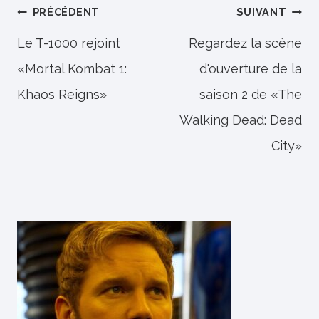
Navigation
PRÉCÉDENT
SUIVANT
de
Le T-1000 rejoint
Regardez la scène
«Mortal Kombat 1:
d'ouverture de la
l’article
Khaos Reigns»
saison 2 de «The
Walking Dead: Dead
City»