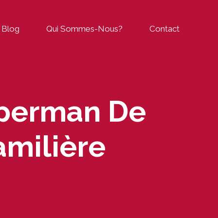
Blog
Qui Sommes-Nous?
Contact
uperman De
amilière