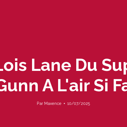
Lois Lane Du S
unn A L'air Si F
Par
Maxence
10/07/2025