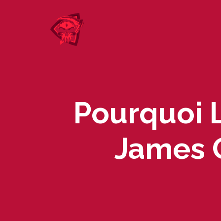
Skip
to
content
Pourquoi 
James G