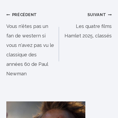
Navigation
PRÉCÉDENT
SUIVANT
de
Vous n'êtes pas un
Les quatre films
fan de western si
Hamlet 2025, classés
l’article
vous n'avez pas vu le
classique des
années 60 de Paul
Newman