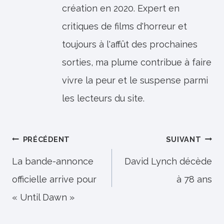
création en 2020. Expert en
critiques de films d'horreur et
toujours à l'affût des prochaines
sorties, ma plume contribue à faire
vivre la peur et le suspense parmi
les lecteurs du site.
Navigation
PRÉCÉDENT
SUIVANT
de
La bande-annonce
David Lynch décède
officielle arrive pour
à 78 ans
l’article
« Until Dawn »