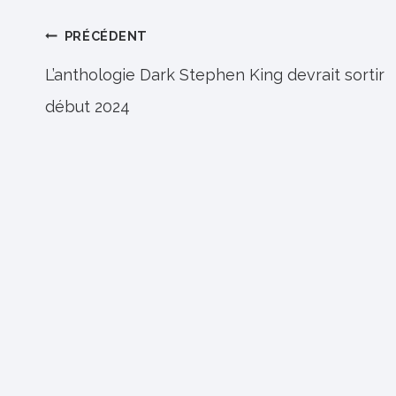
Navigation
PRÉCÉDENT
de
L’anthologie Dark Stephen King devrait sortir
début 2024
l’article