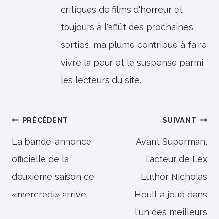
critiques de films d'horreur et
toujours à l'affût des prochaines
sorties, ma plume contribue à faire
vivre la peur et le suspense parmi
les lecteurs du site.
Navigation
PRÉCÉDENT
SUIVANT
de
La bande-annonce
Avant Superman,
officielle de la
l'acteur de Lex
l’article
deuxième saison de
Luthor Nicholas
«mercredi» arrive
Hoult a joué dans
l'un des meilleurs