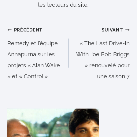
les lecteurs du site.
Navigation
PRÉCÉDENT
SUIVANT
de
Remedy et l'équipe
« The Last Drive-In
Annapurna sur les
With Joe Bob Briggs
l’article
projets « Alan Wake
» renouvelé pour
» et « Control »
une saison 7