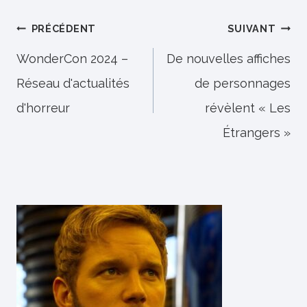
Navigation
PRÉCÉDENT
SUIVANT
de
WonderCon 2024 –
De nouvelles affiches
Réseau d'actualités
de personnages
l’article
d'horreur
révèlent « Les
Étrangers »