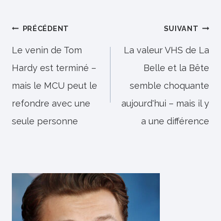
Navigation
PRÉCÉDENT
SUIVANT
de
Le venin de Tom
La valeur VHS de La
Hardy est terminé –
Belle et la Bête
l’article
mais le MCU peut le
semble choquante
refondre avec une
aujourd'hui – mais il y
seule personne
a une différence