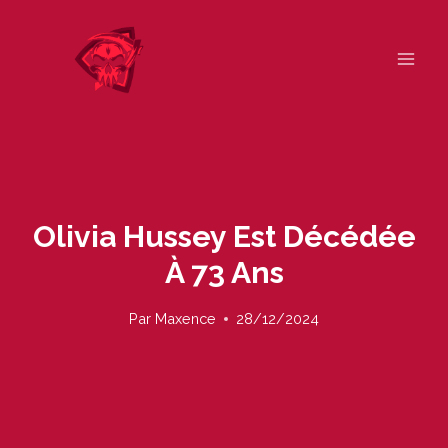
Skip
to
content
Olivia Hussey Est Décédée
À 73 Ans
Par
Maxence
28/12/2024