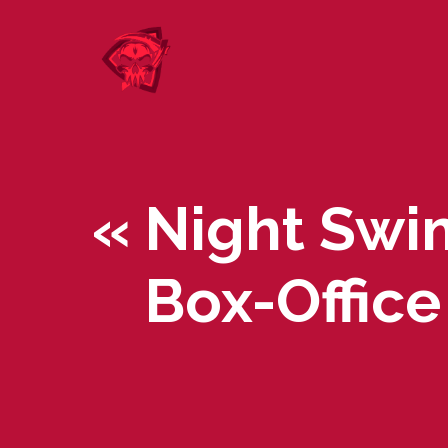
Skip
to
content
« Night Swi
Box-Office