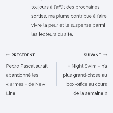
toujours à l'affût des prochaines
sorties, ma plume contribue à faire
vivre la peur et le suspense parmi
les lecteurs du site.
Navigation
PRÉCÉDENT
SUIVANT
de
Pedro Pascal aurait
« Night Swim » n’a
abandonné les
plus grand-chose au
l’article
« armes » de New
box-office au cours
Line
de la semaine 2