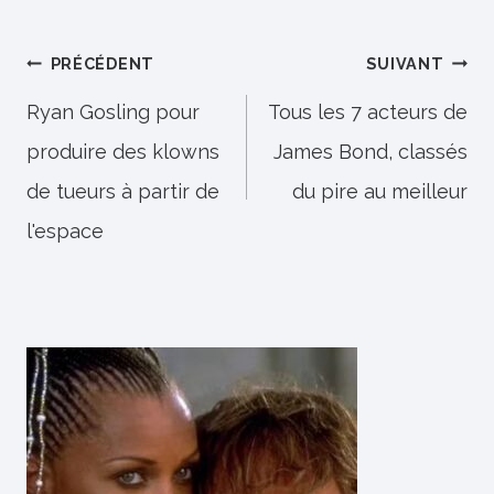
Navigation
PRÉCÉDENT
SUIVANT
de
Ryan Gosling pour
Tous les 7 acteurs de
produire des klowns
James Bond, classés
l’article
de tueurs à partir de
du pire au meilleur
l'espace