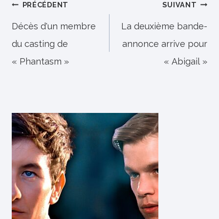
Navigation
PRÉCÉDENT
SUIVANT
de
Décès d'un membre
La deuxième bande-
du casting de
annonce arrive pour
l’article
« Phantasm »
« Abigail »