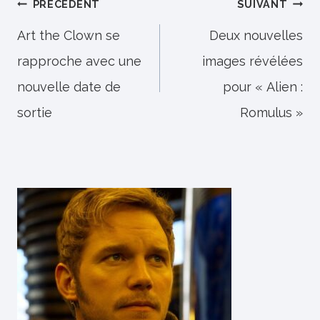
Navigation
PRÉCÉDENT
SUIVANT
de
Art the Clown se
Deux nouvelles
rapproche avec une
images révélées
l’article
nouvelle date de
pour « Alien :
sortie
Romulus »