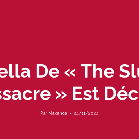
lella De « The S
sacre » Est Dé
Par
Maxence
24/11/2024