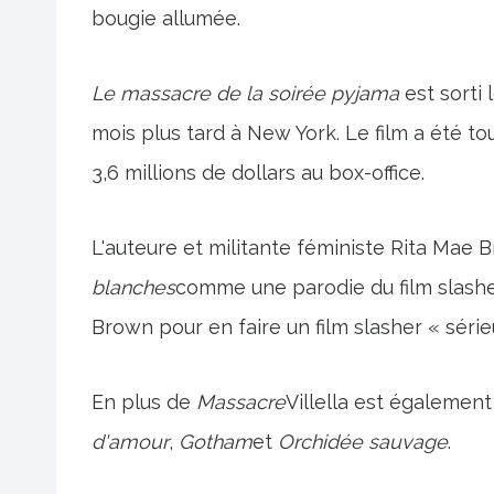
bougie allumée.
Le massacre de la soirée pyjama
est sorti
mois plus tard à New York. Le film a été t
3,6 millions de dollars au box-office.
L'auteure et militante féministe Rita Mae Br
blanches
comme une parodie du film slasher
Brown pour en faire un film slasher « série
En plus de
Massacre
Villella est égalemen
d'amour
,
Gotham
et
Orchidée sauvage
.