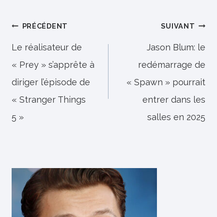
Navigation
PRÉCÉDENT
SUIVANT
de
Le réalisateur de
Jason Blum: le
« Prey » s’apprête à
redémarrage de
l’article
diriger l’épisode de
« Spawn » pourrait
« Stranger Things
entrer dans les
5 »
salles en 2025