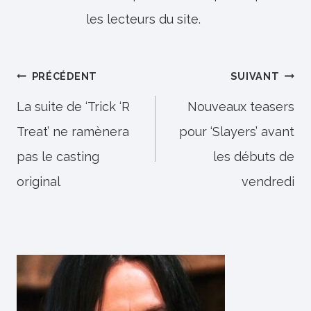
les lecteurs du site.
Navigation
PRÉCÉDENT
SUIVANT
de
La suite de ‘Trick ‘R
Nouveaux teasers
Treat’ ne ramènera
pour ‘Slayers’ avant
l’article
pas le casting
les débuts de
original
vendredi